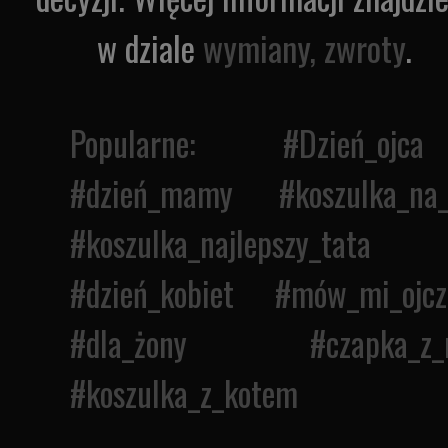
w dziale
wymiany, zwroty
.
Popularne: #
Dzień_ojca
#
dzień_mamy
#
koszulka_na
#
koszulka_najlepszy_tata
#
dzień_kobiet
#
mów_mi_ojcz
#
dla_żony
#
czapka_z_
#
koszulka_z_kotem