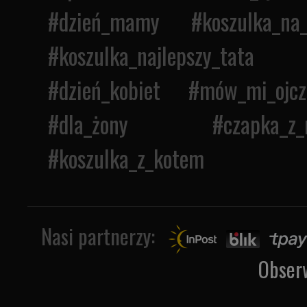
#
dzień_mamy
#
koszulka_na
#
koszulka_najlepszy_tata
#
dzień_kobiet
#
mów_mi_ojcz
#
dla_żony
#
czapka_z_
#
koszulka_z_kotem
Nasi partnerzy:
Obser