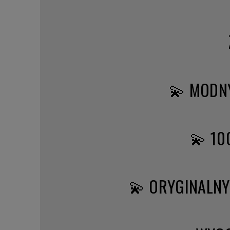
💫 MODNY
💫 1
💫 ORYGINALN