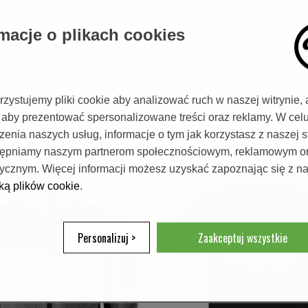
Śmieszna koszulka na prezent dla zapracowanego kierowcy tira.
macje o plikach cookies
zystujemy pliki cookie aby analizować ruch w naszej witrynie, 
 aby prezentować spersonalizowane treści oraz reklamy. W cel
ZAMÓW KOSZULKĘ Z WŁASNYM NADRUKIEM:
zenia naszych usług, informacje o tym jak korzystasz z naszej s
tępniamy naszym partnerom społecznościowym, reklamowym o
tycznym. Więcej informacji możesz uzyskać zapoznając się z n
yką plików cookie
.
Personalizuj >
Zaakceptuj wszystkie