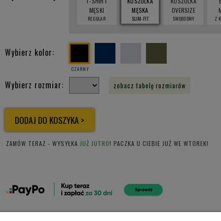
T-SHIRT
KOSZULKA
KOSZULKA
MĘSKI
MĘSKA
OVERSIZE
REGULAR
SLIM-FIT
SWOBODNY
Z 
Wybierz kolor:
CZARNY
Wybierz rozmiar:
zobacz tabelę rozmiarów
ZAMÓW TERAZ - WYSYŁKA
JUŻ JUTRO
! PACZKA U CIEBIE JUŻ WE WTOREK!
OPIS PRODUKTU: