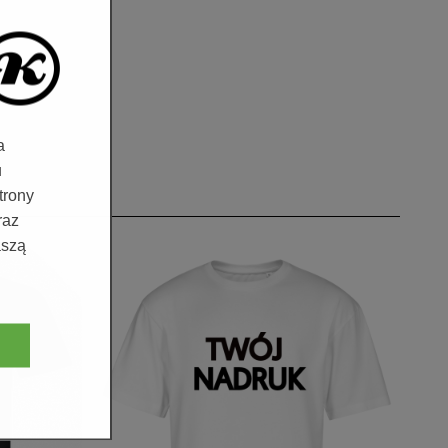
a
u
trony
raz
aszą