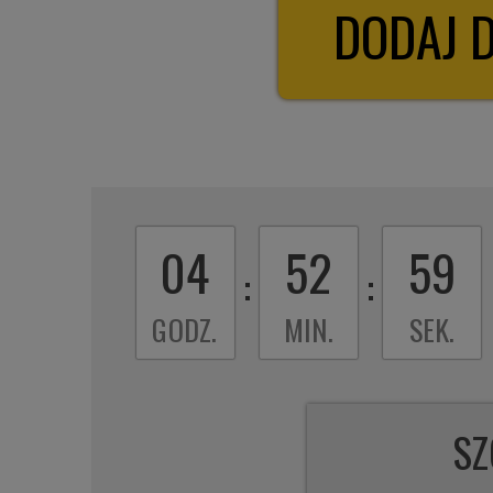
04
52
58
:
:
GODZ.
MIN.
SEK.
SZ