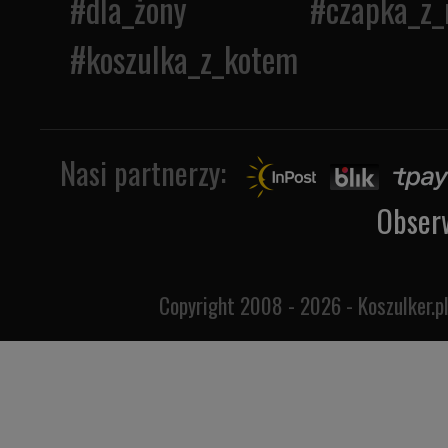
#
dla_żony
#
czapka_z_
#
koszulka_z_kotem
Nasi partnerzy:
Obser
Copyright 2008 - 2026 - Koszulker.pl