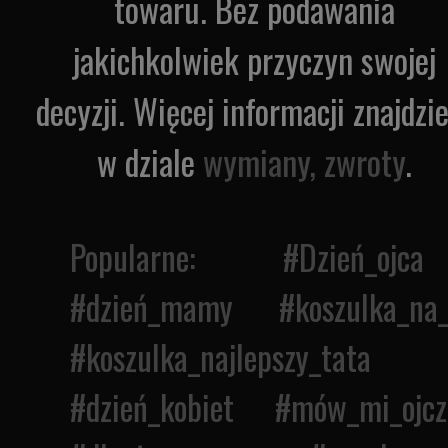
towaru. Bez podawania
jakichkolwiek przyczyn swojej
decyzji. Więcej informacji znajdzi
w dziale
wymiany, zwroty
.
Popularne: #
Dzień_ojca
#
dzień_mamy
#
koszulka_na
#
koszulka_najlepszy_tata
#
dzień_kobiet
#
mów_mi_ojcz