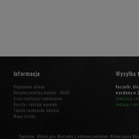
Informacje
Wysyłka 
Regulamin sklepu
Koszulki, bl
Bezpieczeństwo danych - RODO
wysyłamy w 2
Czas realizacji zamówienia
realizacji z
Koszty i rodzaje wysyłek
rodzaje i ce
Tabela rozmiarów odzieży
Mapa strony
Popularne: #
Dzień_ojca
#
koszulka_z_własnym_nadrukiem
#
dzień_mamy
#
ko