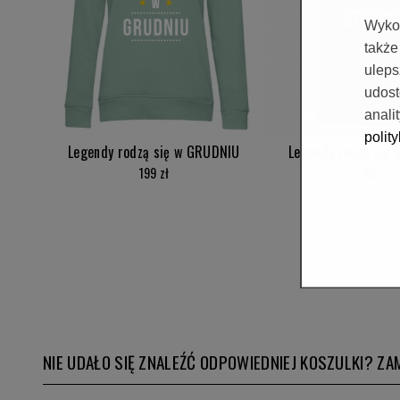
Wykor
także
uleps
udos
anali
polit
Legendy rodzą się w GRUDNIU
Legendy rodzą się
199 zł
65 zł
NIE UDAŁO SIĘ ZNALEŹĆ ODPOWIEDNIEJ KOSZULKI? 