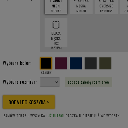
T-SHIRT
KOSZULKA
KOSZULKA
MĘSKI
MĘSKA
OVERSIZE
REGULAR
SLIM-FIT
SWOBODNY
Z 
BLUZA
MĘSKA
(BEZ
KAPTURA)
Wybierz kolor:
CZARNY
Wybierz rozmiar:
zobacz tabelę rozmiarów
ZAMÓW TERAZ - WYSYŁKA
JUŻ JUTRO
! PACZKA U CIEBIE JUŻ WE WTOREK!