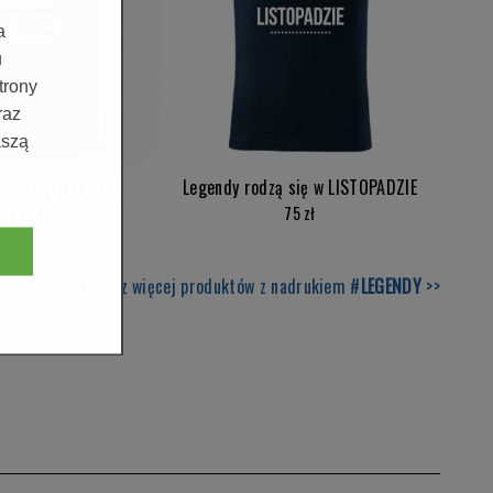
a
u
trony
raz
aszą
odzą się w MARCU
Legendy rodzą się w LISTOPADZIE
65 zł
75 zł
Zobacz więcej produktów z nadrukiem #
LEGENDY
>>