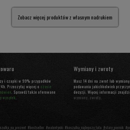
Zobacz więcej produktów z własnym nadrukiem
towaru
Wymiany i zwroty
uzy i czapki w 99% przypadków
Masz 14 dni na zwrot lub wymianę
4h. Przeczytaj więcej o
czasie
podawania jakichkolwiek przyczy
amówień
. Sprawdź także oferowane
decyzji. Więcej informacji znajdz
ny wysyłek
.
wymiany, zwroty
.
szulka_na_prezent
#
bestseller
#
walentynki
#
koszulka_najlepszy_tata
#
stary_piernik
#
p