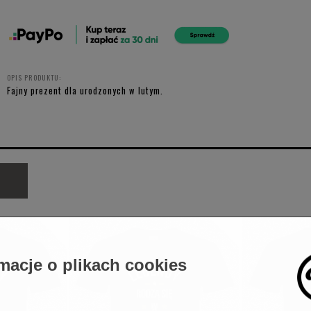
OPIS PRODUKTU:
Fajny prezent dla urodzonych w lutym.
macje o plikach cookies