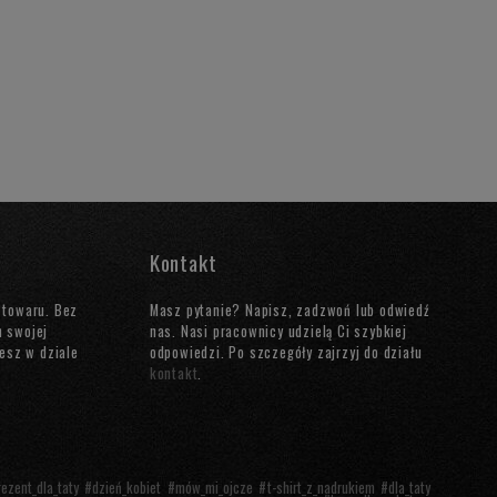
Kontakt
 towaru. Bez
Masz pytanie? Napisz, zadzwoń lub odwiedź
n swojej
nas. Nasi pracownicy udzielą Ci szybkiej
iesz w dziale
odpowiedzi. Po szczegóły zajrzyj do działu
kontakt
.
rezent_dla_taty
#
dzień_kobiet
#
mów_mi_ojcze
#
t-shirt_z_nadrukiem
#
dla_taty