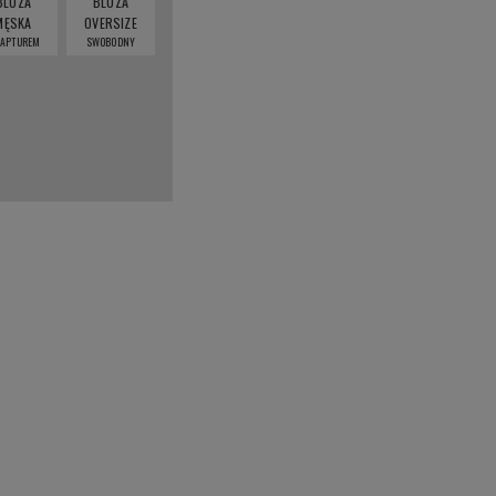
BLUZA
BLUZA
MĘSKA
OVERSIZE
KAPTUREM
SWOBODNY