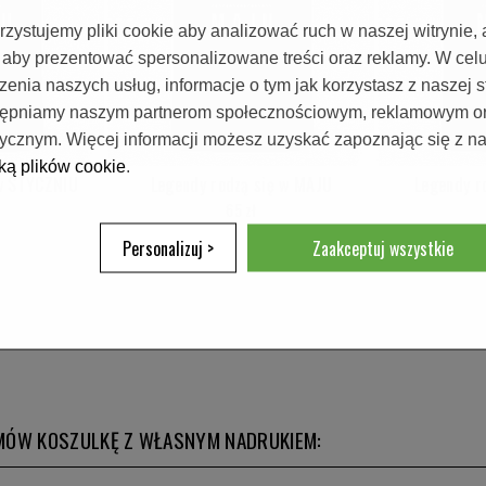
zystujemy pliki cookie aby analizować ruch w naszej witrynie, 
 aby prezentować spersonalizowane treści oraz reklamy. W cel
zenia naszych usług, informacje o tym jak korzystasz z naszej s
tępniamy naszym partnerom społecznościowym, reklamowym o
tycznym. Więcej informacji możesz uzyskać zapoznając się z n
yką plików cookie
.
 w STYCZNIU
Legendy rodzą się w MAJU
Legendy r
65 zł
Personalizuj >
Zaakceptuj wszystkie
ZAMÓW KOSZULKĘ Z WŁASNYM NADRUKIEM: